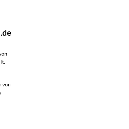
.de
 von
lt.
n von
m