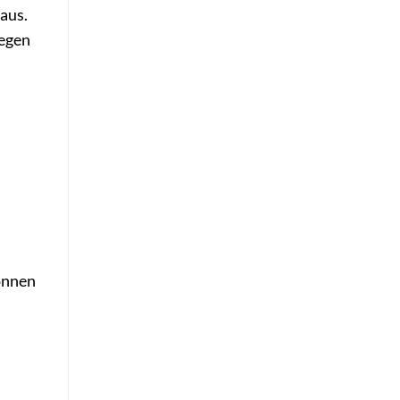
aus.
legen
önnen