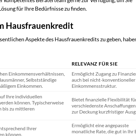
ser kompetentes Beraterteam gerne zur Verfügung, um Sie
Lösung für Ihre Bedürfnisse zu finden.
m Hausfrauenkredit
sentlichen Aspekte des Hausfrauenkredits zu geben, habe
RELEVANZ FÜR SIE
chen Einkommensverhältnissen,
Ermöglicht Zugang zu Finanzie
Hausmänner, Selbstständige
auch bei nicht-konventioneller
lmäßigem Einkommen.
Einkommensstruktur.
uf Ihre individuellen
Bietet finanzielle Flexibilität fü
werden können. Typischerweise
verschiedenste Anschaffungen
 bis zu mittleren
zur Deckung kurzfristiger Aus
Ermöglicht eine angepasste
 entsprechend Ihrer
monatliche Rate, die gut in Ihr
en können.