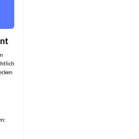
ent
en
htlich
decken
en: