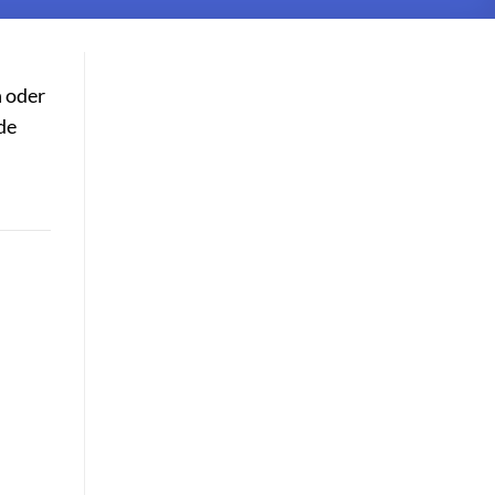
n oder
de