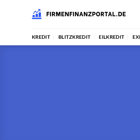
Zum
Inhalt
springen
KREDIT
BLITZKREDIT
EILKREDIT
EX