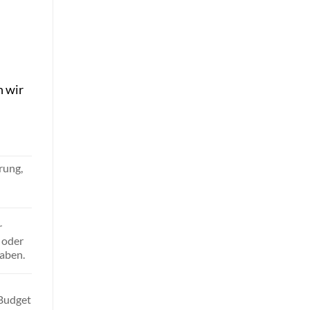
n wir
rung,
r
 oder
gaben.
 Budget