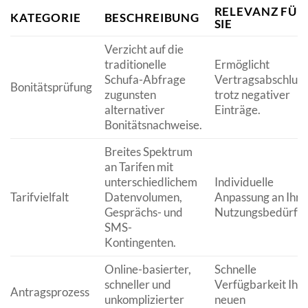
RELEVANZ FÜR
KATEGORIE
BESCHREIBUNG
SIE
Verzicht auf die
traditionelle
Ermöglicht
Schufa-Abfrage
Vertragsabschluss
Bonitätsprüfung
zugunsten
trotz negativer
alternativer
Einträge.
Bonitätsnachweise.
Breites Spektrum
an Tarifen mit
unterschiedlichem
Individuelle
Tarifvielfalt
Datenvolumen,
Anpassung an Ihre
Gesprächs- und
Nutzungsbedürfni
SMS-
Kontingenten.
Online-basierter,
Schnelle
schneller und
Verfügbarkeit Ihr
Antragsprozess
unkomplizierter
neuen