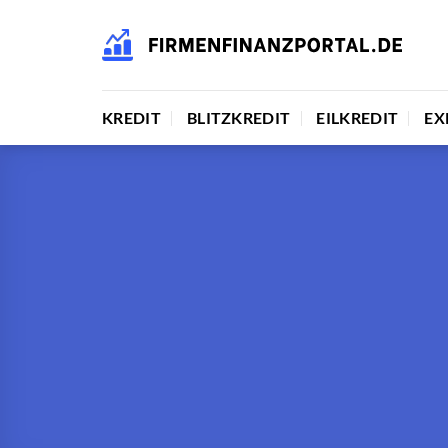
Zum
Inhalt
springen
KREDIT
BLITZKREDIT
EILKREDIT
EX