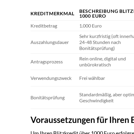
BESCHREIBUNG BLITZ
KREDITMERKMAL
1000 EURO
Kreditbetrag
1.000 Euro
Sehr kurzfristig (oft inner
Auszahlungsdauer
24-48 Stunden nach
Bonitätsprüfung)
Rein online, digital und
Antragsprozess
unbürokratisch
Verwendungszweck
Frei wählbar
Standardmäßig, aber optim
Bonitätsprüfung
Geschwindigkeit
Voraussetzungen für Ihren B
Um Ihren Blitzkredit über 1000 Euro erfolgre