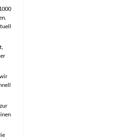
 1000
en.
tuell
t,
der
 wir
hnell
 zur
einen
ie