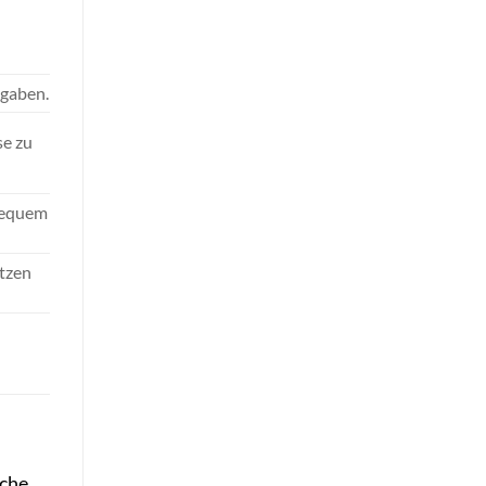
sgaben.
se zu
bequem
etzen
iche