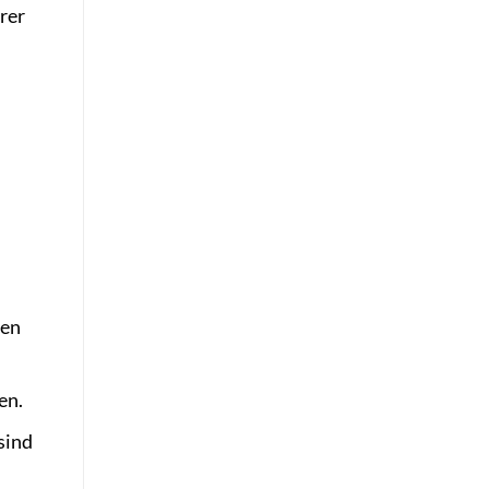
rer
nen
en.
sind