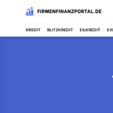
Zum
Inhalt
springen
KREDIT
BLITZKREDIT
EILKREDIT
EX