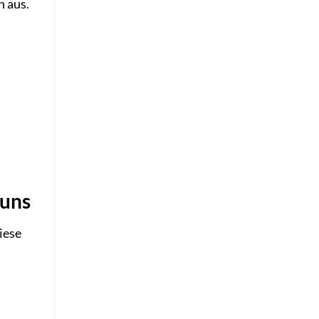
 aus.
 uns
diese