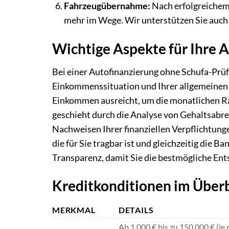
Fahrzeugübernahme:
Nach erfolgreichem
mehr im Wege. Wir unterstützen Sie auch 
Wichtige Aspekte für Ihre 
Bei einer Autofinanzierung ohne Schufa-Prüf
Einkommenssituation und Ihrer allgemeinen fi
Einkommen ausreicht, um die monatlichen Ra
geschieht durch die Analyse von Gehaltsab
Nachweisen Ihrer finanziellen Verpflichtunge
die für Sie tragbar ist und gleichzeitig die 
Transparenz, damit Sie die bestmögliche Ent
Kreditkonditionen im Überb
MERKMAL
DETAILS
Ab 1.000 € bis zu 150.000 € (je