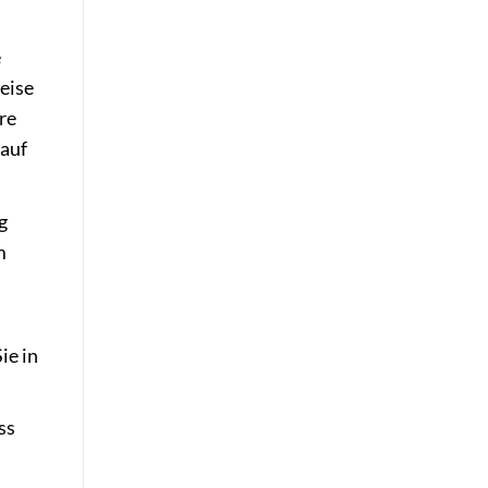
e
eise
re
 auf
g
m
ie in
ss