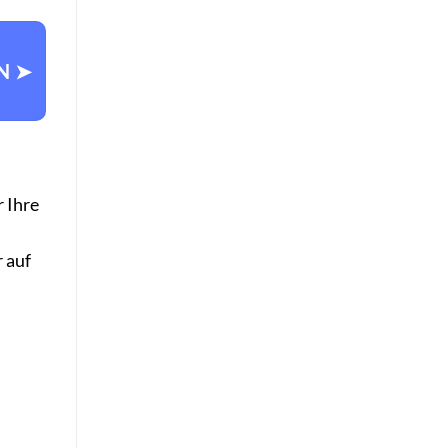
N ➤
r Ihre
 auf