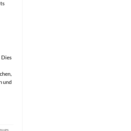
ts
 Dies
ichen,
en und
eugs,