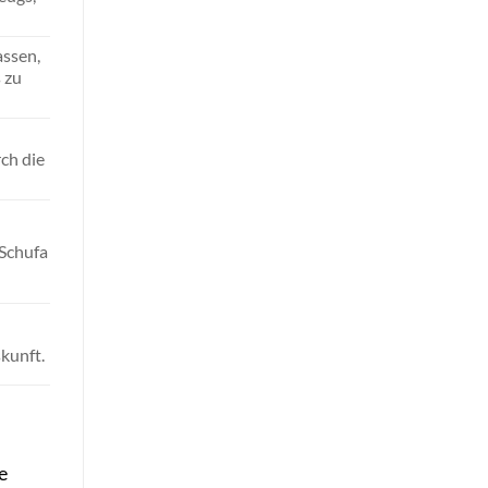
assen,
 zu
rch die
 Schufa
kunft.
e